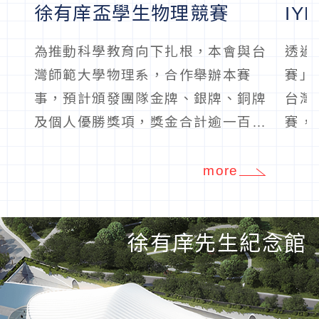
徐有庠盃學生物理競賽
IY
為推動科學教育向下扎根，本會與台
透過
灣師範大學物理系，合作舉辦本賽
賽」
事，預計頒發團隊金牌、銀牌、銅牌
台灣
及個人優勝獎項，獎金合計逾一百五
賽，
十萬元。
more
徐有庠先生紀念館